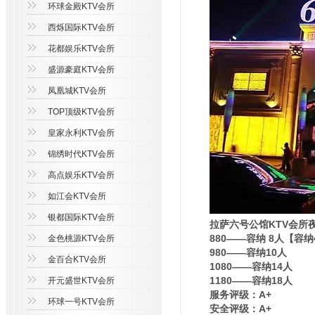
环球金殿KTV会所
西烁国际KTV会所
花都娱乐KTV会所
盛源豪庭KTV会所
凤凰城KTV会所
TOP顶级KTV会所
皇家永利KTV会所
锦绣时代KTV会所
高点娱乐KTV会所
如江会KTV会所
银都国际KTV会所
拉萨六号公馆KTV会所
880——容纳 8人【容
金色桃源KTV会所
980——容纳10人
金百合KTV会所
1080——容纳14人
1180——容纳18人
开元盛世KTV会所
服务评级：A+
环球一号KTV会所
安全评级：A+