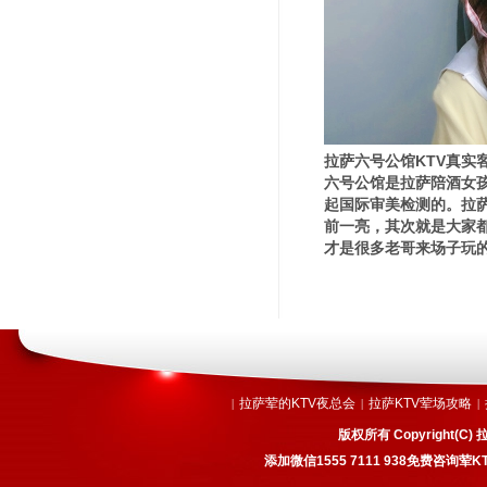
拉萨六号公馆KTV真实
六号公馆是拉萨陪酒女孩
起国际审美检测的。拉
前一亮，其次就是大家
才是很多老哥来场子玩的
拉萨荤的KTV夜总会
拉萨KTV荤场攻略
|
|
|
版权所有 Copyright
添加微信1555 7111 938免费咨