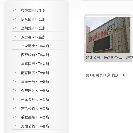
拉萨荤KTV排名
伊甸园KTV会所
金凯煌KTV会所
东方会KTV会所
皇家爵士KTV会所
西部经典KTV会所
好评如潮！拉萨哪个ktv可以带
星辉国际KTV会所
丽都国际KTV会所
共1条 每页20条 页次：1/1
皇家一号KTV会所
金典国际KTV会所
皇家金座KTV会所
六号公馆KTV会所
盛世皇朝KTV会所
万丽公馆KTV会所