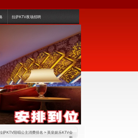
略
拉萨KTV夜场招聘
拉萨KTV陪唱公主消费排名
>
英皇娱乐KTV会
所