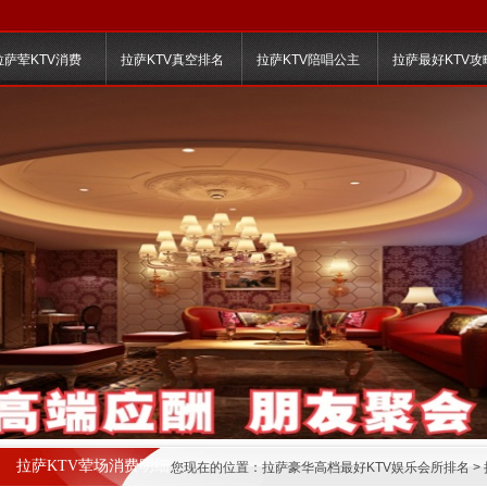
拉萨荤KTV消费
拉萨KTV真空排名
拉萨KTV陪唱公主
拉萨最好KTV攻
拉萨KTV荤场消费明细
您现在的位置：
拉萨豪华高档最好KTV娱乐会所排名
>