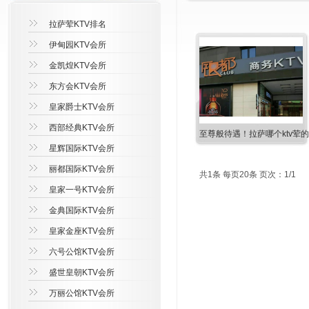
拉萨荤KTV排名
伊甸园KTV会所
金凯煌KTV会所
东方会KTV会所
皇家爵士KTV会所
西部经典KTV会所
至尊般待遇！拉萨哪个ktv荤
星辉国际KTV会所
丽都国际KTV会所
共1条 每页20条 页次：1/1
皇家一号KTV会所
金典国际KTV会所
皇家金座KTV会所
六号公馆KTV会所
盛世皇朝KTV会所
万丽公馆KTV会所