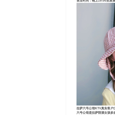
营业时间：晚上19:00至凌晨3
拉萨六号公馆KTV真实客户
六号公馆是拉萨陪酒女孩多