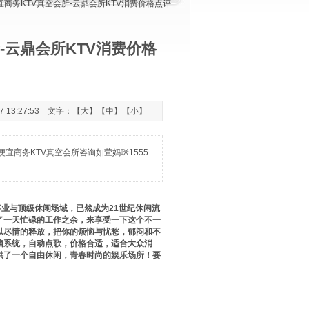
宜商务KTV真空会所-云鼎会所KTV消费价格点评
-云鼎会所KTV消费价格
 13:27:53 文字：【
大
】【
中
】【
小
】
宜商务KTV真空会所咨询如萱妈咪1555
业与顶级休闲场域，已然成为21世纪休闲流
了一天忙碌的工作之余，来享受一下这个不一
以尽情的释放，把你的烦恼与忧愁，郁闷和不
脑系统，自动点歌，价格合适，适合大众消
供了一个自由休闲，青春时尚的娱乐场所！要