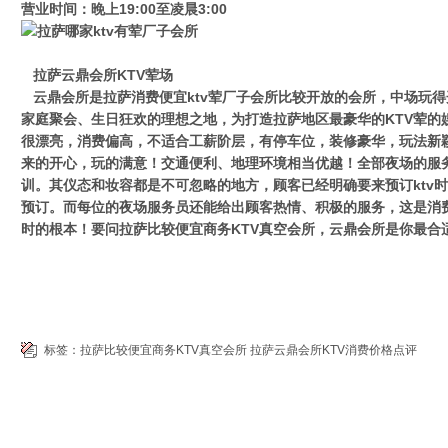
营业时间：晚上19:00至凌晨3:00
拉萨云鼎会所KTV荤场
云鼎会所是拉萨消费便宜ktv荤厂子会所比较开放的会所，中场玩
家庭聚会、生日狂欢的理想之地，为打造拉萨地区最豪华的KTV荤的
很漂亮，消费偏高，不适合工薪阶层，有停车位，装修豪华，玩法新
来的开心，玩的满意！交通便利、地理环境相当优越！全部夜场的服
训。其仪态和妆容都是不可忽略的地方，顾客已经明确要来预订ktv
预订。而每位的夜场服务员还能给出顾客热情、积极的服务，这是消费
时的根本！要问拉萨比较便宜商务KTV真空会所，云鼎会所是你最合
标签：
拉萨比较便宜商务KTV真空会所
拉萨云鼎会所KTV消费价格点评