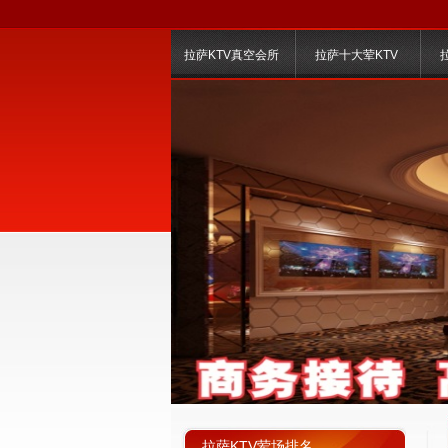
拉萨KTV真空会所
拉萨十大荤KTV
拉萨KTV荤场排名