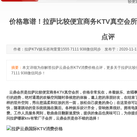
较便
价格靠谱！拉萨比较便宜商务KTV真空会所
点评
作者：拉萨KTV娱乐咨询萱萱1555 7111 938微信同步 发布于：2020-11-17
摘要：
本文详细为你解答拉萨云鼎会所KTV消费价格点评，更多关于拉萨比较便
7111 938微信同步！
云鼎会所是拉萨比较便宜商务KTV真空会所，价格非常实在，本着娱乐、欢唱事
行的趋势，绝对通透的欢畅空间随时恭候您的体验，邀上您的亲朋好友，在结束
样的世外空间，秀出您温柔和狂放的另一面，放松自己疲惫的身心；在这里你可
快，随著跳动的音乐统统抛在脑后。各种娱乐设计齐全，音响效果很好。拥有电
费。工作人员服务周到，歌曲曲目翻新速度快，提供的食品也美味可口，为你提
问拉萨哪家ktv有荤厂子会所，云鼎会所是你不错的选择！