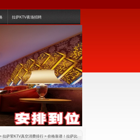
略
拉萨KTV夜场招聘
>
拉萨荤KTV真空消费排行
> 价格靠谱！拉萨比